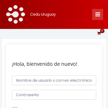
Ir
al
Cedu Uruguay
contenido
¡Hola, bienvenido de nuevo!