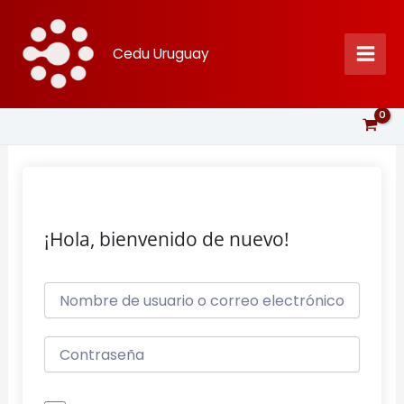
Ir
al
Cedu Uruguay
contenido
¡Hola, bienvenido de nuevo!