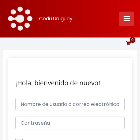
Ir
al
Cedu Uruguay
contenido
¡Hola, bienvenido de nuevo!