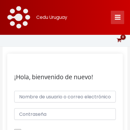
Ir
al
Cedu Uruguay
contenido
¡Hola, bienvenido de nuevo!