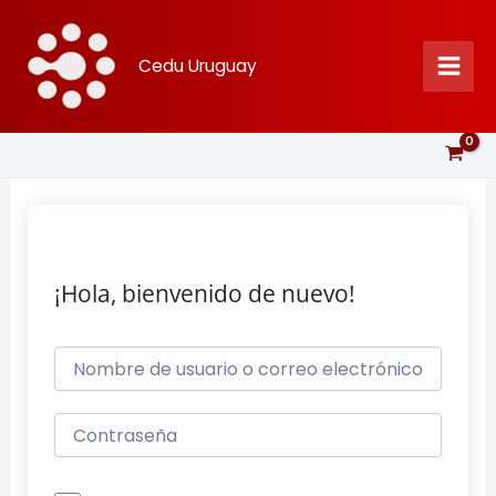
Ir
al
Cedu Uruguay
contenido
¡Hola, bienvenido de nuevo!