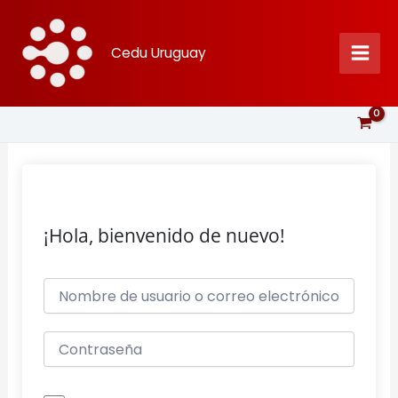
Ir
al
Cedu Uruguay
contenido
¡Hola, bienvenido de nuevo!