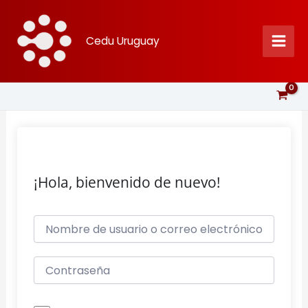
Ir
al
Cedu Uruguay
contenido
¡Hola, bienvenido de nuevo!