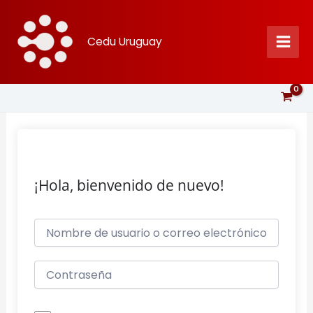
Ir
al
Cedu Uruguay
contenido
¡Hola, bienvenido de nuevo!