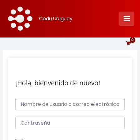
Ir
al
Cedu Uruguay
contenido
¡Hola, bienvenido de nuevo!