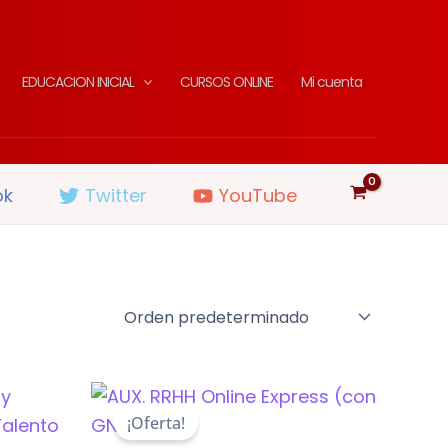
EDUCACION INICIAL
CURSOS ONLINE
Mi cuenta
ok
Twitter
YouTube
¡Oferta!