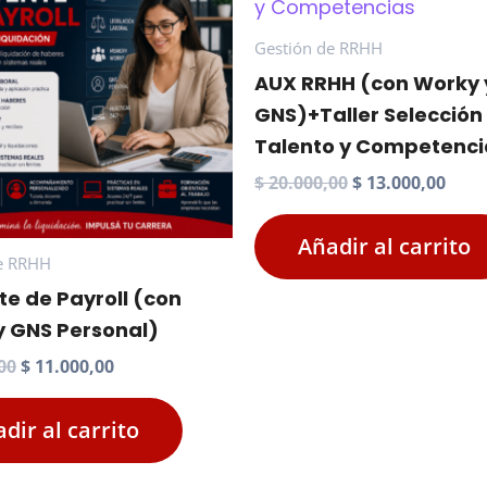
Gestión de RRHH
AUX RRHH (con Worky 
GNS)+Taller Selección
Talento y Competenci
El
El
$
20.000,00
$
13.000,00
precio
prec
original
actu
Añadir al carrito
era:
es:
e RRHH
$ 20.000,00.
$ 13.
te de Payroll (con
y GNS Personal)
El
El
00
$
11.000,00
precio
precio
original
actual
dir al carrito
era:
es:
$ 17.000,00.
$ 11.000,00.