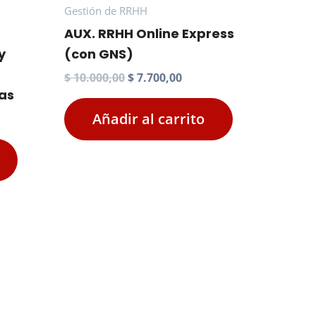
Gestión de RRHH
AUX. RRHH Online Express
y
(con GNS)
El
El
$
10.000,00
$
7.700,00
precio
precio
as
original
actual
Añadir al carrito
era:
es:
io
$ 10.000,00.
$ 7.700,00.
al
000,00.