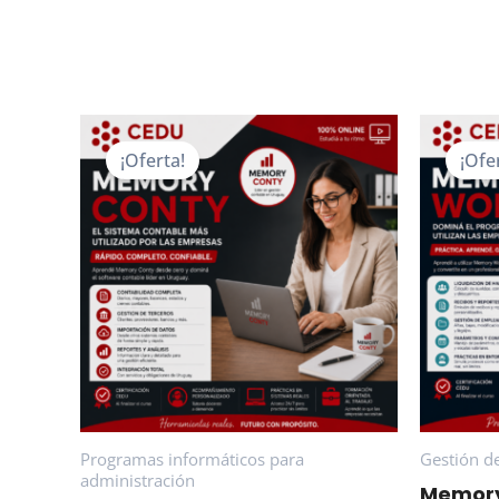
¡Oferta!
¡Ofe
Programas informáticos para
Gestión d
administración
Memor