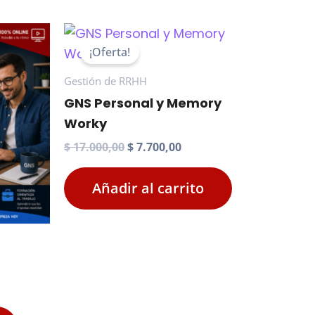
¡Oferta!
Gestión de RRHH
GNS Personal y Memory
Worky
El
El
$
17.000,00
$
7.700,00
precio
precio
original
actual
Añadir al carrito
era:
es:
$ 17.000,00.
$ 7.700,00.