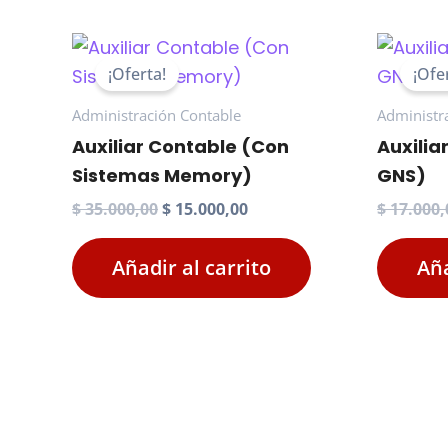
¡Oferta!
¡Ofe
Administración Contable
Administr
Auxiliar Contable (Con
Auxilia
Sistemas Memory)
GNS)
El
El
$
35.000,00
$
15.000,00
$
17.000,
precio
precio
original
actual
Añadir al carrito
Aña
era:
es:
$ 35.000,00.
$ 15.000,00.