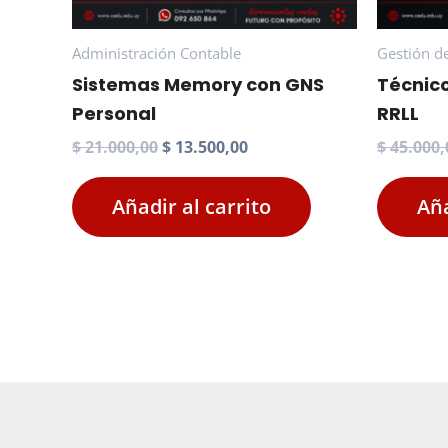
Administración Contable
Gestión d
Sistemas Memory con GNS
Técnic
Personal
RRLL
El
El
$
21.000,00
$
13.500,00
$
45.000,
precio
precio
original
actual
Añadir al carrito
Aña
era:
es:
$ 21.000,00.
$ 13.500,00.