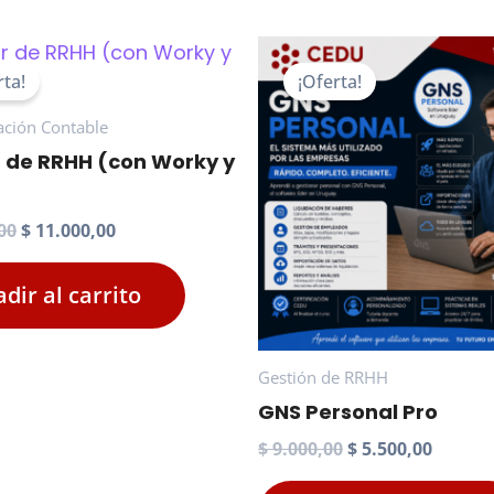
rta!
¡Oferta!
ación Contable
r de RRHH (con Worky y
El
El
00
$
11.000,00
precio
precio
original
actual
dir al carrito
era:
es:
$ 17.000,00.
$ 11.000,00.
Gestión de RRHH
GNS Personal Pro
El
El
$
9.000,00
$
5.500,00
precio
precio