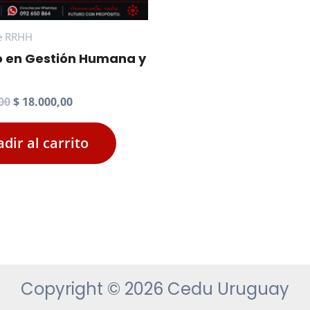
e RRHH
o en Gestión Humana y
El
El
00
$
18.000,00
precio
precio
original
actual
dir al carrito
era:
es:
$ 45.000,00.
$ 18.000,00.
Copyright © 2026 Cedu Uruguay