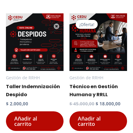
¡Oferta!
Gestión de RRHH
Gestión de RRHH
Taller Indemnización
Técnico en Gestión
Despido
Humana y RRLL
El
El
$
2.000,00
$
45.000,00
$
18.000,00
precio
preci
original
actua
Añadir al
Añadir al
era:
es:
carrito
carrito
$ 45.000,00.
$ 18.