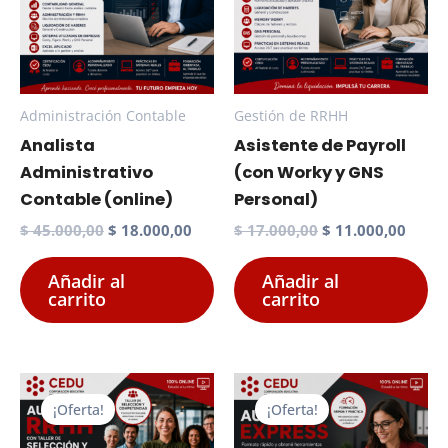
Administración Contable
Gestión de RRHH
Analista
Asistente de Payroll
Administrativo
(con Worky y GNS
Contable (online)
Personal)
El
El
El
El
$
45.000,00
$
18.000,00
$
17.000,00
$
11.000,00
precio
precio
precio
preci
original
actual
original
actua
Añadir al
Añadir al
era:
es:
era:
es:
carrito
carrito
$ 45.000,00.
$ 18.000,00.
$ 17.000,00.
$ 11.
¡Oferta!
¡Oferta!