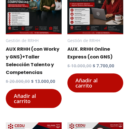
Gestión de RRHH
Gestión de RRHH
AUX RRHH (con Worky
AUX. RRHH Online
y GNS)+Taller
Express (con GNS)
Selección Talento y
El
El
$
10.000,00
$
7.700,00
precio
precio
Competencias
original
actual
Añadir al
El
El
$
20.000,00
$
13.000,00
era:
es:
carrito
precio
precio
$ 10.000,00.
$ 7.700
original
actual
Añadir al
era:
es:
carrito
$ 20.000,00.
$ 13.000,00.